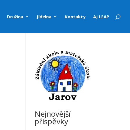
Družina
Jídelna
Kontakty
AJ LEAP
Nejnovější
příspěvky