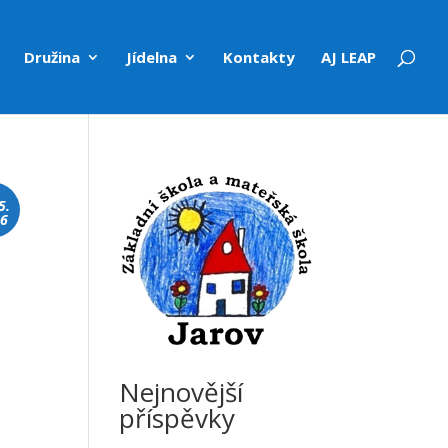
Družina
Jídelna
Kontakty
AJ LEAP
5.
26
Nejnovější
příspěvky