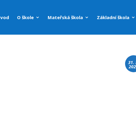
vod
O škole
Mateřská škola
Základní škola
31. 
20