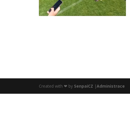
Created with ❤ by
SenpaiCZ
|
Administrace