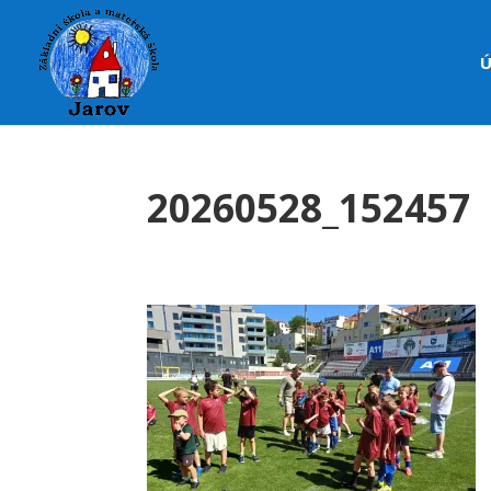
Ú
20260528_152457