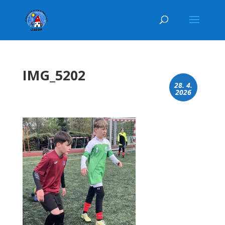
IMG_5202
28. 4.
2026