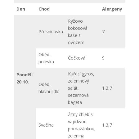
Den
Chod
Alergeny
Rýžovo
kokosová
Přesnídávka
7
kaše s
ovocem
Oběd -
Čočková
9
polévka
Kuřecí gyros,
Pondělí
zeleninový
20.10.
Oděd -
salát,
1,3,7
hlavní jídlo
sezamová
bageta
Žitný chléb s
vajíčkvou
Svačina
1,3,7
pomazánkou,
zelenina