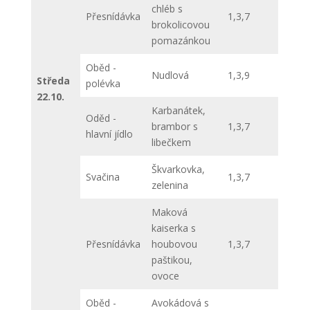
chléb s
Přesnídávka
1,3,7
brokolicovou
pomazánkou
Oběd -
Nudlová
1,3,9
Středa
polévka
22.10.
Karbanátek,
Oděd -
brambor s
1,3,7
hlavní jídlo
libečkem
Škvarkovka,
Svačina
1,3,7
zelenina
Maková
kaiserka s
Přesnídávka
houbovou
1,3,7
paštikou,
ovoce
Oběd -
Avokádová s