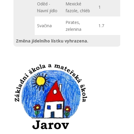
Oděd -
Mexické
1
hlavní jídlo
fazole, chléb
Pirates,
Svačina
1.7
zelenina
Změna jídelního lístku vyhrazena.