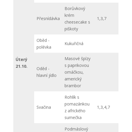
Borůvkový
krém
Přesnídávka
1,3,7
cheesecake s
piškoty
Oběd -
Kukuřičná
polévka
Masové špízy
Úterý
s paprikovou
21.10.
Oděd -
omáčkou,
hlavní jídlo
americký
brambor
Rohlík s
pomazánkou
Svačina
1,3,4,7
z afrického
sumečka
Podmáslový