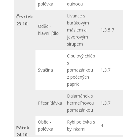
polévka
quinoou
Lívance s
Čtvrtek
burákovým
23.10.
Oděd -
máslem a
1,3,5,7
hlavní jídlo
javorovým
sirupem
Cibulový chléb
s
Svačina
pomazánkou
1,3,7
z pečených
paprik
Dalamánek s
Přesnídávka
hermelínovou
1,3,7
pomazánkou
Oběd -
Rybí polévka s
4
Pátek
polévka
bylinkami
24.10.