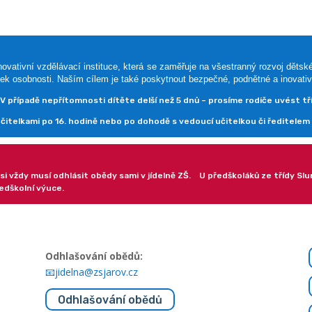
inovativní vzdělávací instituce, která se zaměřuje na všestranný rozvoj dětsk
ek osobnosti. Naším cílem je také poskytnout bezpečné, podnětné a inovativ
 V případě nepřítomnosti dítěte delší než 5 dnů – prosíme rodiče uvést tř
telkami po 16. hodině nebo po dohodě s vedoucí učitelkou či ředitelem 
si vždy musí odhlásit obědy sami v jídelně ZŠ. U předškoláků ze třídy Sl
edškolní výuce.
Odhlašování obědů:
📧jidelna@zsjarov.cz
Odhlašování obědů