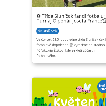
⚽ Třída Sluníček fandí fotbalu:
Turnaj O pohár Josefa France
🌞SLUNÍČKA🌞
Ve čtvrtek 28.5. dopoledne třídu Sluníček ček
fotbalové dopoledne 🏆 Vyrazíme na stadion
FC Viktoria Žižkov, kde se děti zúčastní
fotbalového...
Kvě 
202