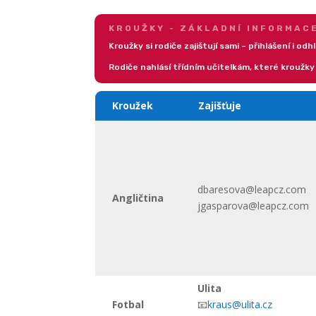
KROUŽKY - ZÁKLADNÍ INFORMAC
Kroužky si rodiče zajištují sami – přihlášení i o
Rodiče nahlásí třídním učitelkám, které kroužky
Kroužek
Zajišťuje
dbaresova@leapcz.com
Angličtina
jgasparova@leapcz.com
Ulita
Fotbal
📧
kraus@ulita.cz