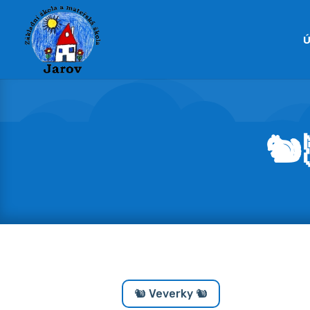
Ú
🐿
🐿️ Veverky 🐿️