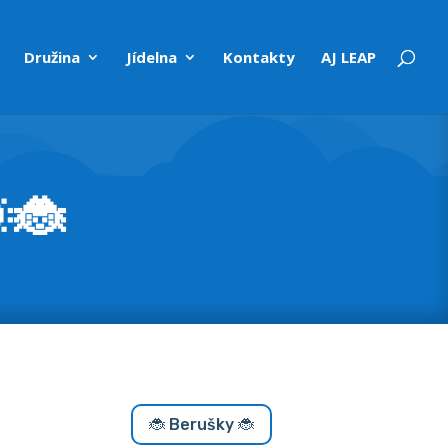
Družina
Jídelna
Kontakty
AJ LEAP
🐞
🐞 Berušky 🐞