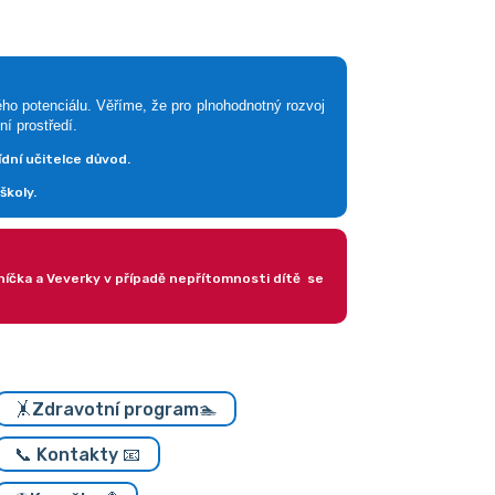
ého potenciálu.
Věříme, že pro plnohodnotný rozvoj
ní prostředí
.
ídní učitelce důvod.
školy.
uníčka a Veverky v případě nepřítomnosti dítě se
🤸Zdravotní program🏊
📞 Kontakty 📧