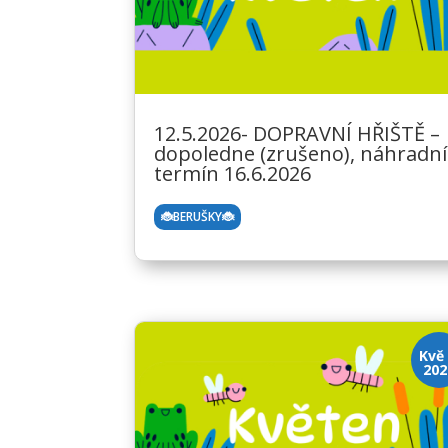
12.5.2026- DOPRAVNÍ HŘIŠTĚ –
dopoledne (zrušeno), náhradní
termín 16.6.2026
🐞BERUŠKY🐞
Kvě 
202