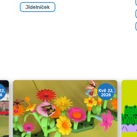
Jídelníček
22,
Kvě 22,
6
2026