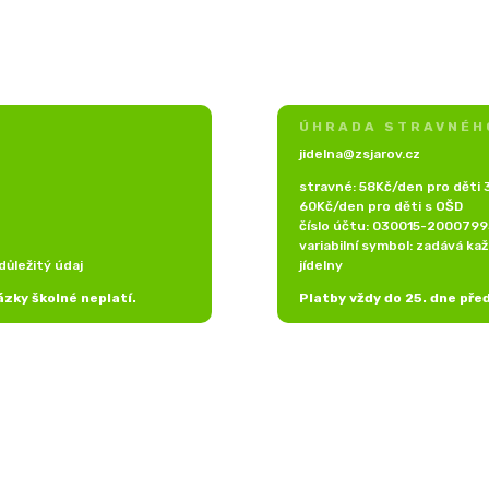
ÚHRADA STRAVNÉH
jidelna@zsjarov.cz
stravné: 58Kč/den pro děti 3
60Kč/den pro děti s OŠD
číslo účtu: 030015-200079
variabilní symbol: zadává ka
důležitý údaj
jídelny
ázky školné neplatí.
Platby vždy do 25. dne pře