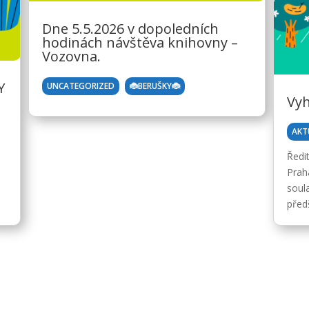
Dne 5.5.2026 v dopoledních
hodinách návštěva knihovny –
Vozovna.
Y
,
UNCATEGORIZED
🐞BERUŠKY🐞
Vyh
AKT
Ředi
Prah
soula
předš