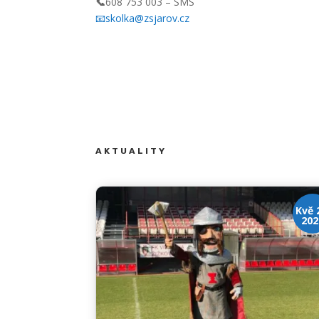
📞
608 753 003 – SMS
📧skolka@zsjarov.cz
AKTUALITY
Kvě 
202