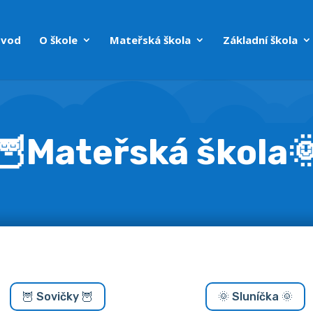
vod
O škole
Mateřská škola
Základní škola
️🦉Mateřská škola
🦉 Sovičky 🦉
🌞 Sluníčka 🌞