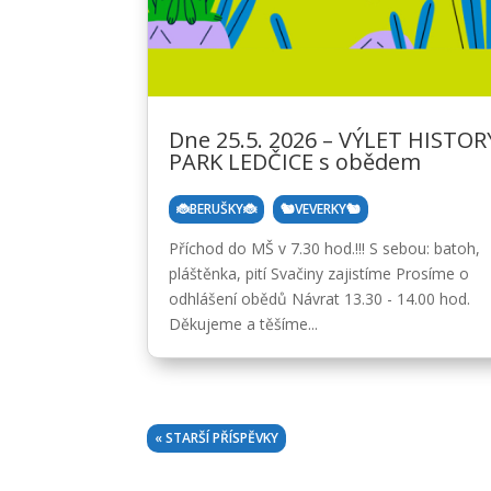
Dne 25.5. 2026 – VÝLET HISTOR
PARK LEDČICE s obědem
,
🐞BERUŠKY🐞
🐿️VEVERKY🐿️
Příchod do MŠ v 7.30 hod.!!! S sebou: batoh,
pláštěnka, pití Svačiny zajistíme Prosíme o
odhlášení obědů Návrat 13.30 - 14.00 hod.
Děkujeme a těšíme...
« STARŠÍ PŘÍSPĚVKY