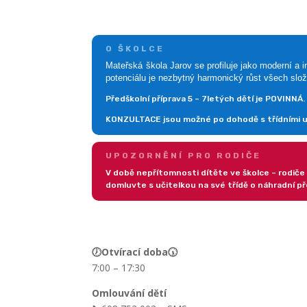
O ŠKOLCE
Mateřská škola Jarov se profiluje jako moderní a 
potenciálu je nezbytný harmonický růst všech slož
Předškolní příprava 5 – 7letých dětí je POVINNÁ.
KONZULTACE jsou možné po dohodě s třídními uči
UPOZORNĚNÍ PRO RODIČE
V době nepřítomnosti dítěte ve školce – rodiče 
domluvte s učitelkou na své třídě o náhradní př
🕖Otvírací doba🕠
7:00 – 17:30
Omlouvání dětí