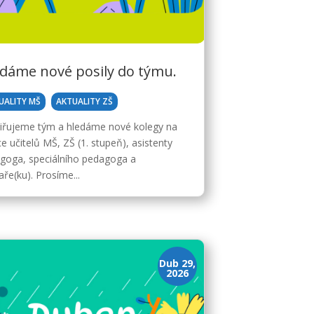
dáme nové posily do týmu.
,
UALITY MŠ
AKTUALITY ZŠ
iřujeme tým a hledáme nové kolegy na
e učitelů MŠ, ZŠ (1. stupeň), asistenty
goga, speciálního pedagoga a
ře(ku). Prosíme...
Dub 29,
2026