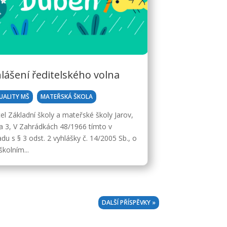
lášení ředitelského volna
,
UALITY MŠ
MATEŘSKÁ ŠKOLA
tel Základní školy a mateřské školy Jarov,
a 3, V Zahrádkách 48/1966 tímto v
du s § 3 odst. 2 vyhlášky č. 14/2005 Sb., o
kolním...
DALŠÍ PŘÍSPĚVKY »