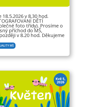
 18.5.2026 v 8.30 hod.
TOGRAFOVÁNÍ DĚTÍ
olečné foto třídy). Prosíme o
sný příchod do MŠ,
později v 8.20 hod. Děkujeme
UALITY MŠ
Kvě 5,
2026