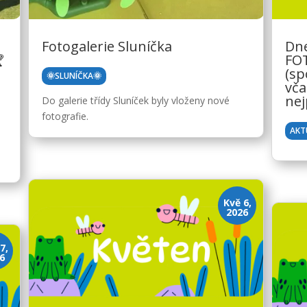
Fotogalerie Sluníčka
Dne

FO
(sp
🌞SLUNÍČKA🌞
vča
nej
Do galerie třídy Sluníček byly vloženy nové
á
fotografie.
AKT
Kvě 6,
2026
7,
6