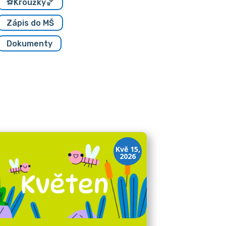
⚽Kroužky🏀
Zápis do MŠ
Dokumenty
Kvě 15,
2026