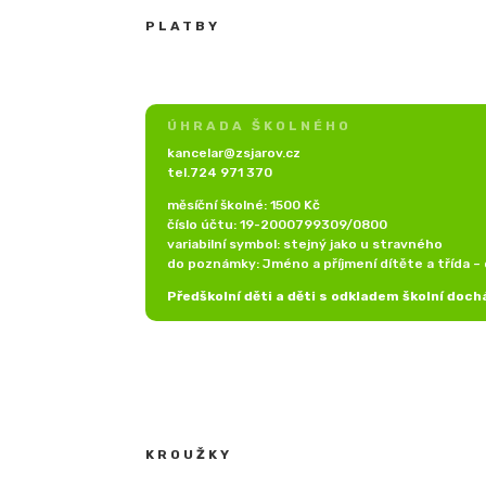
PLATBY
ÚHRADA ŠKOLNÉHO
kancelar@zsjarov.cz
tel.724 971 370
měsíční školné: 1500 Kč
číslo účtu: 19-2000799309/0800
variabilní symbol: stejný jako u stravného
do poznámky: Jméno a příjmení dítěte a třída – 
Předškolní děti a děti s odkladem školní doch
KROUŽKY