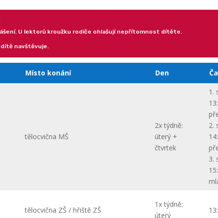
E
dhlášení. U lektorů kroužku rodiče ohlašují nepřítomnost dítěte.
 dítě navštěvuje.
Místo konání
Den
Ča
1.
13
př
2x týdně:
2.
tělocvična MŠ
úterý +
14
čtvrtek
př
3.
15
ml
1x týdně:
tělocvična ZŠ / hřiště ZŠ
13
úterý