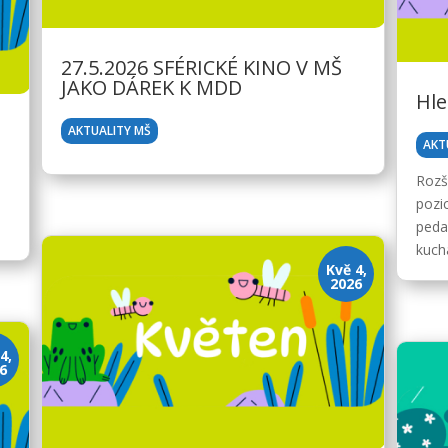
27.5.2026 SFÉRICKÉ KINO V MŠ
JAKO DÁREK K MDD
Hle
AKTUALITY MŠ
AKT
Rozš
pozic
peda
kucha
Kvě 4,
2026
4,
6